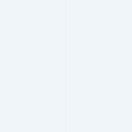
hiltonbet
hiltonbet
betbox
hiltonbet
filmmodu
hiltonbet
betbox
hiltonbet
betbox
adult video
betci
betbox
elexbet
porno
betbox
tulipbet
porno
child porn