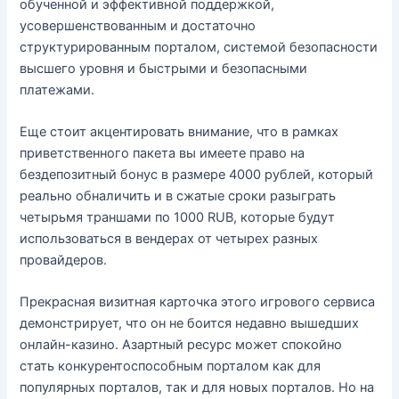
обученной и эффективной поддержкой,
усовершенствованным и достаточно
структурированным порталом, системой безопасности
высшего уровня и быстрыми и безопасными
платежами.
Еще стоит акцентировать внимание, что в рамках
приветственного пакета вы имеете право на
бездепозитный бонус в размере 4000 рублей, который
реально обналичить и в сжатые сроки разыграть
четырьмя траншами по 1000 RUB, которые будут
использоваться в вендерах от четырех разных
провайдеров.
Прекрасная визитная карточка этого игрового сервиса
демонстрирует, что он не боится недавно вышедших
онлайн-казино. Азартный ресурс может спокойно
стать конкурентоспособным порталом как для
популярных порталов, так и для новых порталов. Но на