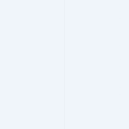
betbox
betbox
hiltonbet
elexbet
tulipbet
betci
porn watch
elexbet
tulipbet
elexbet
betci
betci
elexbet giriş
tulipbet giriş
elexbet
hiltonbet
betbox
tulipbet
betci