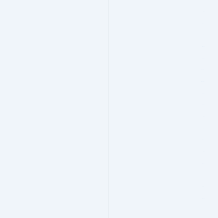
betci
tulipbet
betci
hiltonbet
tulipbet
hiltonbet giriş
hiltonbet giriş
elexbet
tulipbet
betci
betci
hiltonbet
betci
hiltonbet
betbox
betbox
hiltonbet
elexbet