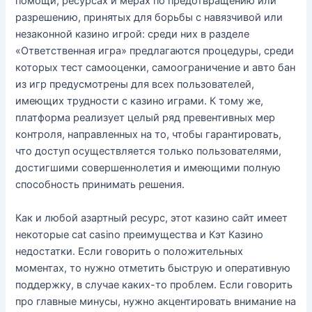
помощи, ресурсах и мерах по предотвращению или
разрешению, принятых для борьбы с навязчивой или
незаконной казино игрой: среди них в разделе
«Ответственная игра» предлагаются процедуры, среди
которых тест самооценки, самоограничение и авто бан
из игр предусмотрены для всех пользователей,
имеющих трудности с казино играми. К тому же,
платформа реализует целый ряд превентивных мер
контроля, направленных на то, чтобы гарантировать,
что доступ осуществляется только пользователями,
достигшими совершеннолетия и имеющими полную
способность принимать решения.
Как и любой азартный ресурс, этот казино сайт имеет
некоторые cat casino преимущества и Кэт Казино
недостатки. Если говорить о положительных
моментах, то нужно отметить быструю и оперативную
поддержку, в случае каких-то проблем. Если говорить
про главные минусы, нужно акцентировать внимание на