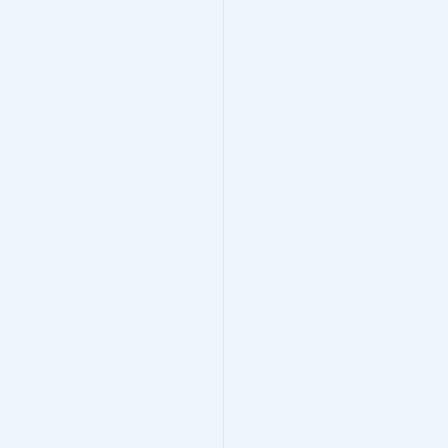
betbox
tulipbet
betbox
tulipbet
elexbet
tulipbet
betci
porno
porno
adult video
porn
tulipbet
hiltonbet
betbox
hiltonbet
hiltonbet
hiltonbet giriş
elexbet
elexbet giriş