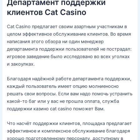
Департамент поддержки
клиентов Cat Casino
Cat Casino предлагает своим азартным участникам в
целом эффективное обслуживание клиентов. Во время
написания этого обзора ни один менеджер
департамента поддержки пользователей не пострадал:
игровое заведение было исследовано во всех уголках
и закоулках.
Благодаря надёжной работе департамента поддержки,
каждый пользователь имеет опцию молниеносно
решать свои вопросы. Если вам надо помочь устранить
какой-то баг или у вас не прошла оплата, служба
поддержки казино cat casino поможет Вам.
Что насчёт поддержки клиентов, площадка предлагает
эффективное и комплексное обслуживание благодаря
хорошо подготовленному персоналу, доступному в