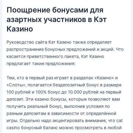
Поощрение бонусами для
азартных участников в Кэт
Казино
Руководство сайта Кэт Казино также определяет
распространение бонусных предложений и акций. Что
касается приветственного пакета, Кэт Казино
предлагает такие предложения:
Тем, кто в первый раз играет в разделах «Казино» и
«Слоты», полагается бездепозитный бонус в размере
100 рублей и 100% бонус до 10.000 рублей на первый
депозит. Эти казино бонусы, которые позволяют вам
получить реальный бонус, выполнив условия по
разным депозитам в зависимости от определённой
игры. Отдельно надо акцентировать внимание, что cat
casino бонусный баланс можно просмотреть в любой