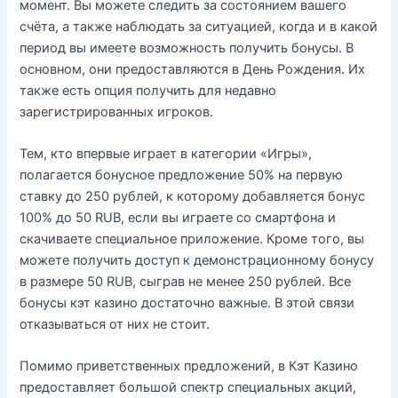
момент. Вы можете следить за состоянием вашего
счёта, а также наблюдать за ситуацией, когда и в какой
период вы имеете возможность получить бонусы. В
основном, они предоставляются в День Рождения. Их
также есть опция получить для недавно
зарегистрированных игроков.
Тем, кто впервые играет в категории «Игры»,
полагается бонусное предложение 50% на первую
ставку до 250 рублей, к которому добавляется бонус
100% до 50 RUB, если вы играете со смартфона и
скачиваете специальное приложение. Кроме того, вы
можете получить доступ к демонстрационному бонусу
в размере 50 RUB, сыграв не менее 250 рублей. Все
бонусы кэт казино достаточно важные. В этой связи
отказываться от них не стоит.
Помимо приветственных предложений, в Кэт Казино
предоставляет большой спектр специальных акций,