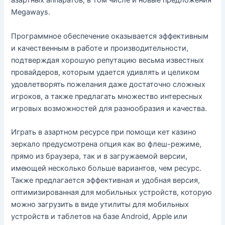
азартных аппаратов, в том числе и новые предложения
Megaways.
Программное обеспечение оказывается эффективным
и качественным в работе и производительности,
подтверждая хорошую репутацию весьма известных
провайдеров, которым удается удивлять и целиком
удовлетворять пожелания даже достаточно сложных
игроков, а также предлагать множество интересных
игровых возможностей для разнообразия и качества.
Играть в азартном ресурсе при помощи кет казино
зеркало предусмотрена опция как во флеш-режиме,
прямо из браузера, так и в загружаемой версии,
имеющей несколько больше вариантов, чем ресурс.
Также предлагается эффективная и удобная версия,
оптимизированная для мобильных устройств, которую
можно загрузить в виде утилиты для мобильных
устройств и таблетов на базе Android, Apple или