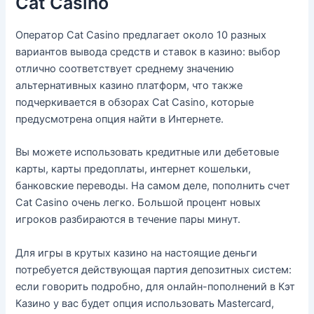
Cat Casino
Оператор Cat Casino предлагает около 10 разных
вариантов вывода средств и ставок в казино: выбор
отлично соответствует среднему значению
альтернативных казино платформ, что также
подчеркивается в обзорах Cat Casino, которые
предусмотрена опция найти в Интернете.
Вы можете использовать кредитные или дебетовые
карты, карты предоплаты, интернет кошельки,
банковские переводы. На самом деле, пополнить счет
Cat Casino очень легко. Большой процент новых
игроков разбираются в течение пары минут.
Для игры в крутых казино на настоящие деньги
потребуется действующая партия депозитных систем:
если говорить подробно, для онлайн-пополнений в Кэт
Казино у вас будет опция использовать Mastercard,