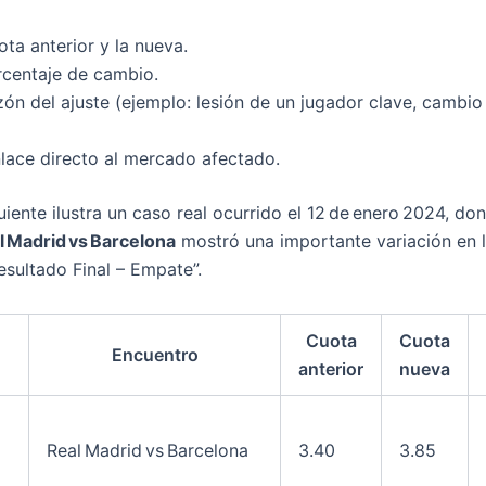
ota anterior y la nueva.
rcentaje de cambio.
zón del ajuste (ejemplo: lesión de un jugador clave, cambio 
lace directo al mercado afectado.
uiente ilustra un caso real ocurrido el 12 de enero 2024, do
l Madrid vs Barcelona
mostró una importante variación en l
sultado Final – Empate”.
Cuota
Cuota
Encuentro
anterior
nueva
Real Madrid vs Barcelona
3.40
3.85