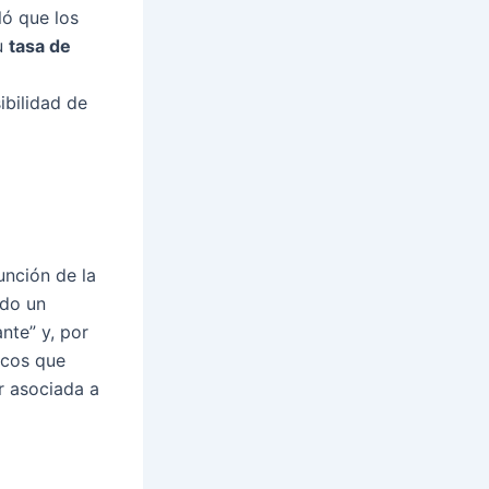
ló que los
su
tasa de
ibilidad de
unción de la
ido un
te” y, por
ricos que
r asociada a