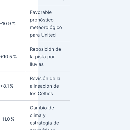
Favorable
pronóstico
-10.9 %
meteorológico
para United
Reposición de
+10.5 %
la pista por
lluvias
Revisión de la
+8.1 %
alineación de
los Celtics
Cambio de
clima y
-11.0 %
estrategia de