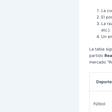
La cu
El po
La ra
etc.).
Un en
La tabla sig
partido
Rea
mercado “Re
Deporte
Fútbol