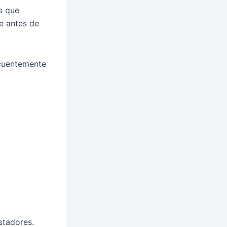
s que
e antes de
ecuentemente
stadores.