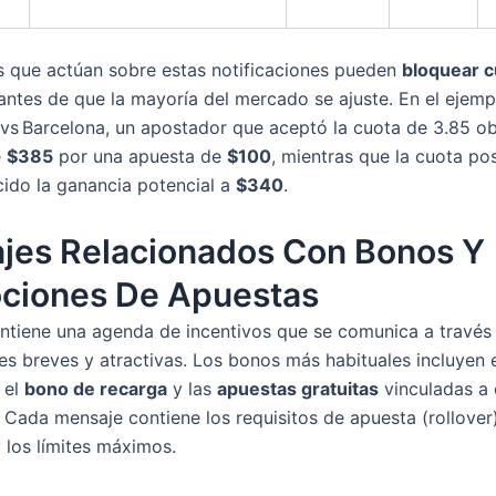
s que actúan sobre estas notificaciones pueden
bloquear c
ntes de que la mayoría del mercado se ajuste. En el ejemp
 vs Barcelona, un apostador que aceptó la cuota de 3.85 o
e
$385
por una apuesta de
$100
, mientras que la cuota pos
cido la ganancia potencial a
$340
.
jes Relacionados Con Bonos Y
ciones De Apuestas
tiene una agenda de incentivos que se comunica a través
nes breves y atractivas. Los bonos más habituales incluyen 
, el
bono de recarga
y las
apuestas gratuitas
vinculadas a
 Cada mensaje contiene los requisitos de apuesta (rollover)
 los límites máximos.