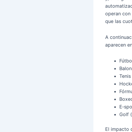
automatizad
operan con
que las cuot
A continuac
aparecen en
Fútbo
Balon
Tenis
Hocke
Fórmu
Boxeo
E‑spo
Golf 
El impacto 