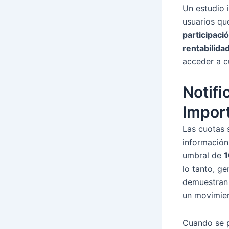
Un estudio 
usuarios qu
participaci
rentabilida
acceder a c
Notif
Impor
Las cuotas 
información
umbral de
1
lo tanto, ge
demuestran 
un movimien
Cuando se p