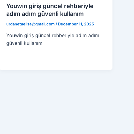
Youwin giriş güncel rehberiyle
adım adım güvenli kullanım
urdanetaelisa@gmail.com
/
December 11, 2025
Youwin giriş güncel rehberiyle adım adım
güvenli kullanım