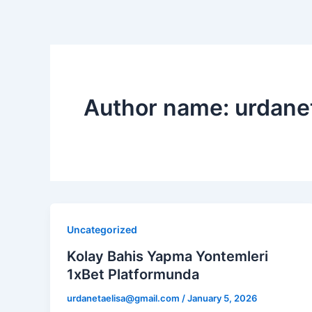
Skip
Post
to
pagination
content
Author name: urdane
Uncategorized
Kolay Bahis Yapma Yontemleri
1xBet Platformunda
urdanetaelisa@gmail.com
/
January 5, 2026